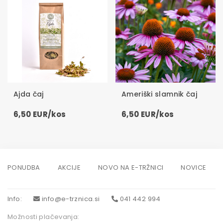
Ajda čaj
Ameriški slamnik čaj
6,50 EUR/kos
6,50 EUR/kos
PONUDBA
AKCIJE
NOVO NA E-TRŽNICI
NOVICE
Info
:
info@e-trznica.si
041 442 994
Možnosti plačevanja: