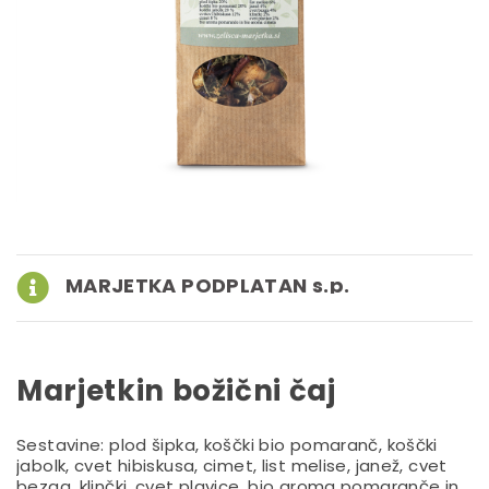
MARJETKA PODPLATAN s.p.
Marjetkin božični čaj
Sestavine: plod šipka, koščki bio pomaranč, koščki
jabolk, cvet hibiskusa, cimet, list melise, janež, cvet
bezga, klinčki, cvet plavice, bio aroma pomaranče in