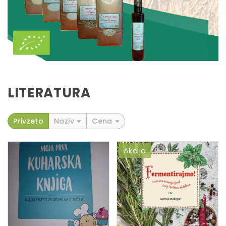
LITERATURA
Privzeto
Naziv
Cena
Akcija