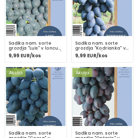
Sadika nam. sorte
Sadika nam. sorte
grozdja "Luis" v loncu
grozdja "Kodrianka" v
C-2L(dvoletna sadika)
loncu C-2L(dvoletna
9,99 EUR/kos
9,99 EUR/kos
sadika) grozdi do
1,5kg
Akcija
Akcija
Sadika nam. sorte
Sadika nam. sorte
grozdja "Georg" v
grozdja "Ontario" v