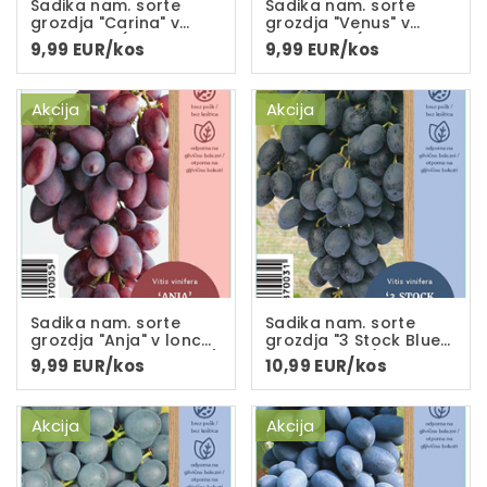
Sadika nam. sorte
Sadika nam. sorte
grozdja "Carina" v
grozdja "Venus" v
loncu C-2L(dvoletna
loncu C-2L(dveletna
9,99 EUR/kos
9,99 EUR/kos
sadika)
sadika)
Akcija
Akcija
Sadika nam. sorte
Sadika nam. sorte
grozdja "Anja" v loncu
grozdja "3 Stock Blue"
C-2L(dvoletna sadika)
v loncu C-2L(dvoletna
9,99 EUR/kos
10,99 EUR/kos
sadika)
Akcija
Akcija