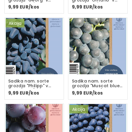
loncu C-2L(dvoletna
loncu C-2L(dveletna
9,99 EUR/kos
9,99 EUR/kos
sadika)
sadika)
Akcija
Sadika nam. sorte
Sadika nam. sorte
grozdja "Philipp" v
grozdja "Muscat blue"
loncu C-2L(dvoletna
v loncu C-2L(dvoletna
9,99 EUR/kos
9,99 EUR/kos
sadika)
sadika)
Akcija