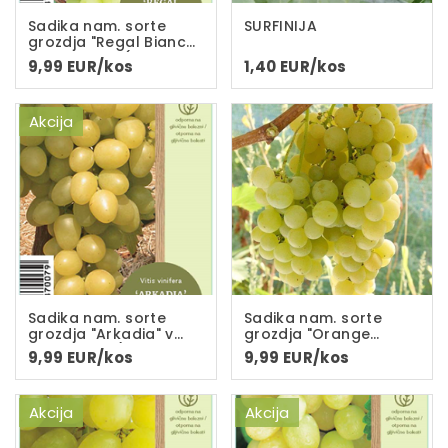
Sadika nam. sorte
SURFINIJA
grozdja "Regal Bianca"
v loncu C-2L(dvoletna
9,99 EUR/kos
1,40 EUR/kos
sadika)
Akcija
Sadika nam. sorte
Sadika nam. sorte
grozdja "Arkadia" v
grozdja "Orange
loncu C-2L (dvoletna
Traube" v loncu C-
9,99 EUR/kos
9,99 EUR/kos
sadika)
2L(dvoletna sadika)
Akcija
Akcija