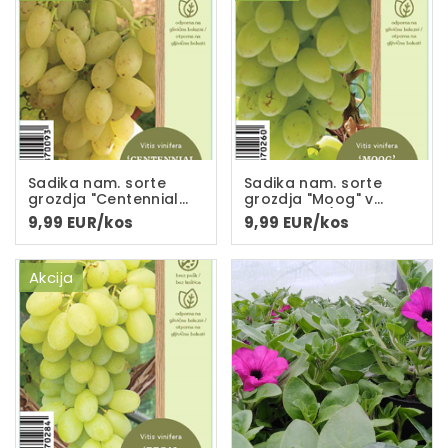
Sadika nam. sorte
Sadika nam. sorte
grozdja "Centennial
grozdja "Moog" v
seedless" v loncu C-
loncu C-2L(dvoletna
9,99 EUR/kos
9,99 EUR/kos
2L(dvoletna sadika)
sadika)
Akcija