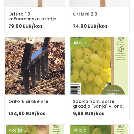
Ori Pro 1.0
Ori Mini 2.0
večnamensko orodje
79,90 EUR/kos
74,90 EUR/kos
Akcija
OriFork široke vile
Sadika nam. sorte
grozdja "Sonja" v loncu
C-2L(dvoletna sadika)
144,90 EUR/kos
9,99 EUR/kos
Akcija
Akcija