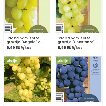
Sadika nam. sorte
Sadika nam. sorte
grozdja "Angela" v
grozdja "Constanze" v
loncu C-2L(dvoletna
loncu C-2L(dvoletna
9,99 EUR/kos
9,99 EUR/kos
sadika)
sadika)
Akcija
Akcija