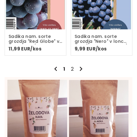
Sadika nam. sorte
Sadika nam. sorte
grozdja "Red Globe" v
grozdja "Nero" v loncu
loncu C-2L(dveletna
C-2L(dvoletna sadika)
11,99 EUR/kos
9,99 EUR/kos
sadika)
Prejšnja stran
Naslednja stran
1
2