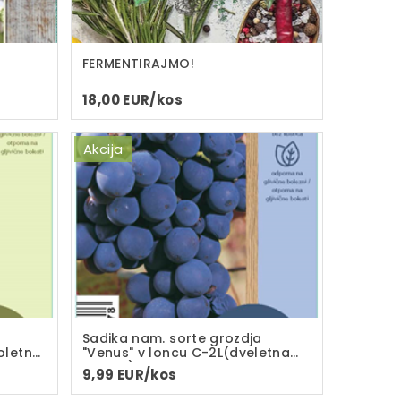
FERMENTIRAJMO!
18,00 EUR/kos
Akcija
Sadika nam. sorte grozdja
oletna
"Venus" v loncu C-2L(dveletna
sadika)
9,99 EUR/kos