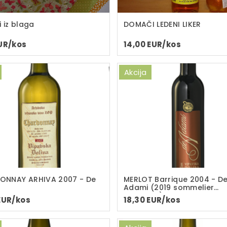
i iz blaga
DOMAČI LEDENI LIKER
EUR/kos
14,00 EUR/kos
Akcija
ONNAY ARHIVA 2007 - De
MERLOT Barrique 2004 - D
Adami (2019 sommelier
selection)
EUR/kos
18,30 EUR/kos