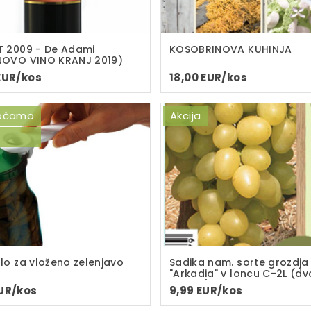
 2009 - De Adami
KOSOBRINOVA KUHINJA
NOVO VINO KRANJ 2019)
EUR/kos
18,00 EUR/kos
ročamo
Akcija
lo za vloženo zelenjavo
Sadika nam. sorte grozdja
"Arkadia" v loncu C-2L (dv
sadika)
EUR/kos
9,99 EUR/kos