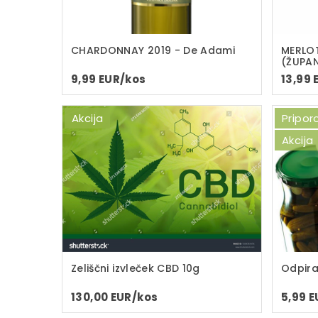
CHARDONNAY 2019 - De Adami
MERLOT
(ŽUPA
9,99 EUR/kos
13,99 
Akcija
Pripo
Akcija
Zeliščni izvleček CBD 10g
Odpira
130,00 EUR/kos
5,99 