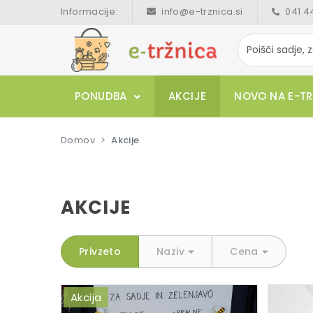
Informacije:
info@e-trznica.si
041 4
PONUDBA
AKCIJE
NOVO NA E-TR
Domov
Akcije
AKCIJE
Privzeto
Naziv
Cena
Akcija