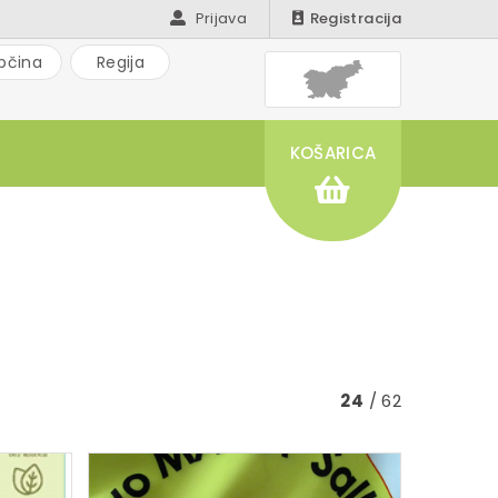
Prijava
Registracija
bčina
Regija
KOŠARICA
24
/ 62