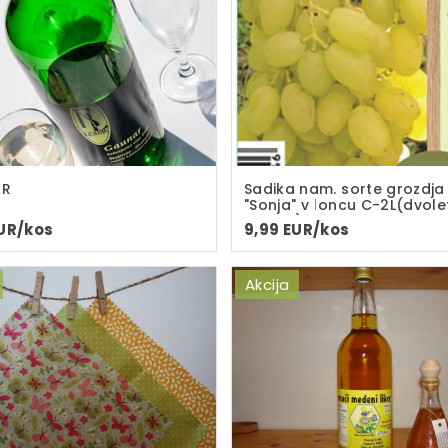
AR
Sadika nam. sorte grozdja
"Sonja" v loncu C-2L(dvol
sadika)
EUR/kos
9,99 EUR/kos
Akcija