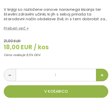
V knjigi so razložene osnove naravnega kisanja ter
številni zdravilni učinki, ki jih s seboj prinaša ta
starodavni način obdelave živil, in s tem dobrobit za
naše telo. Fermentirana hrana bo pripomogla k lažji
Preberi več
prebavljivosti surovih sestavin, zaradi česar bo naš
prebavni sistem lažje absorbiral vitamine in minerale.
V knjigi boste našli recepte za zelenjavne fermente,
21,00 EUR
fermentirane čatnije in reliše, fermentirane napitke,
18,00 EUR / kos
fermentirane mlečne izdelke, koktajle ter ideje za
uporabo fermentov.
Cena vsebuje 9,5% DDV.
V KOŠARICO