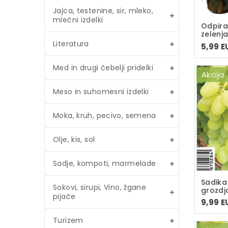
Jajca, testenine, sir, mleko,
mlečni izdelki
Odpira
zelenj
Literatura
5,99 E
Med in drugi čebelji pridelki
Akcija
Meso in suhomesni izdelki
Moka, kruh, pecivo, semena
Olje, kis, sol
Sadje, kompoti, marmelade
Sadika
Sokovi, sirupi, Vino, žgane
grozdj
pijače
v lonc
9,99 E
sadika
Turizem