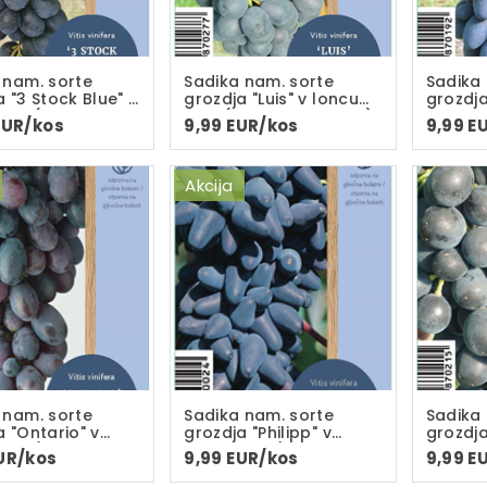
 nam. sorte
Sadika nam. sorte
Sadika
 "3 Stock Blue" v
grozdja "Luis" v loncu
grozdja
C-2L(dvoletna
C-2L(dvoletna sadika)
loncu 
EUR/kos
9,99 EUR/kos
9,99 E
)
sadika)
Akcija
 nam. sorte
Sadika nam. sorte
Sadika
a "Ontario" v
grozdja "Philipp" v
grozdja
C-2L(dveletna
loncu C-2L(dvoletna
loncu 
UR/kos
9,99 EUR/kos
9,99 E
)
sadika)
sadika