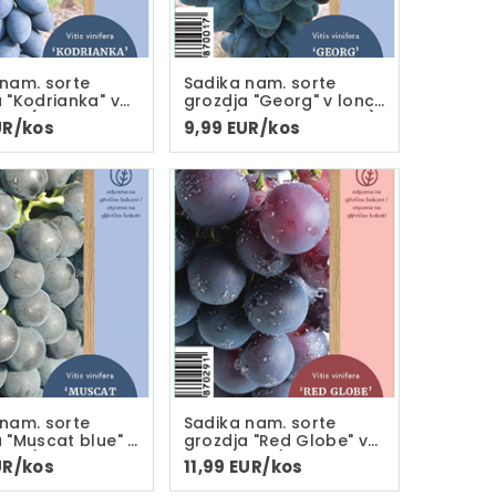
 nam. sorte
Sadika nam. sorte
 "Kodrianka" v
grozdja "Georg" v loncu
C-2L(dvoletna
C-2L(dvoletna sadika)
UR/kos
9,99 EUR/kos
 grozdi do 1,5kg
 nam. sorte
Sadika nam. sorte
 "Muscat blue" v
grozdja "Red Globe" v
C-2L(dvoletna
loncu C-2L(dveletna
UR/kos
11,99 EUR/kos
)
sadika)