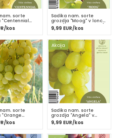
 nam. sorte
Sadika nam. sorte
 "Centennial
grozdja "Moog" v loncu
s" v loncu C-
C-2L(dvoletna sadika)
UR/kos
9,99 EUR/kos
letna sadika)
Akcija
 nam. sorte
Sadika nam. sorte
a "Orange
grozdja "Angela" v
 v loncu C-
loncu C-2L(dvoletna
UR/kos
9,99 EUR/kos
letna sadika)
sadika)