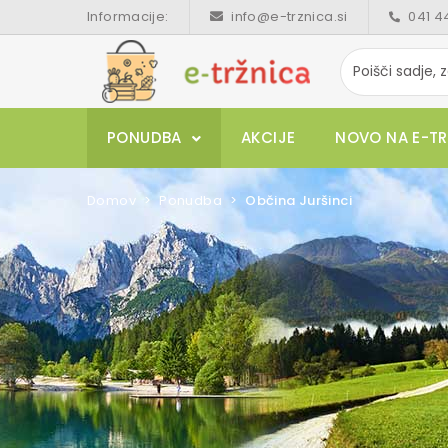
Informacije:
info@e-trznica.si
041 4
PONUDBA
AKCIJE
NOVO NA E-TR
Domov
Ponudba
Občina Juršinci