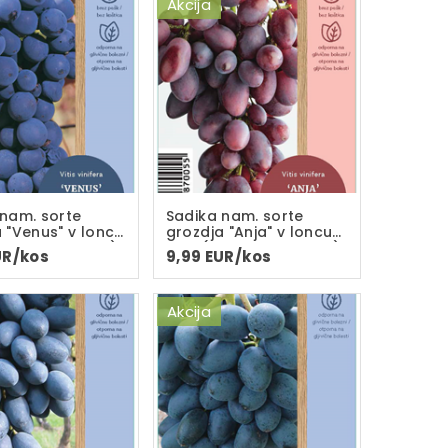
Akcija
 nam. sorte
Sadika nam. sorte
 "Venus" v loncu
grozdja "Anja" v loncu
veletna sadika)
C-2L(dvoletna sadika)
UR/kos
9,99 EUR/kos
Akcija