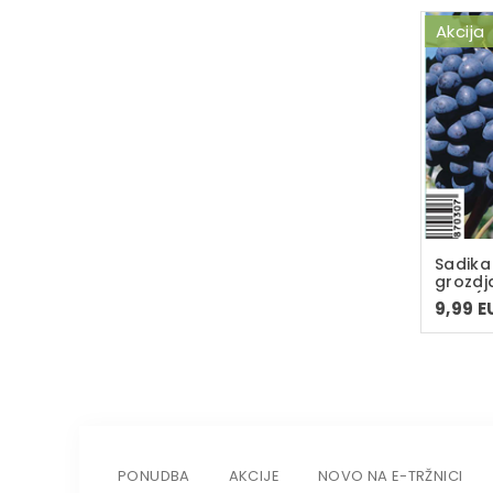
Akcija
Sadika
grozdj
C-2L(d
9,99 E
PONUDBA
AKCIJE
NOVO NA E-TRŽNICI