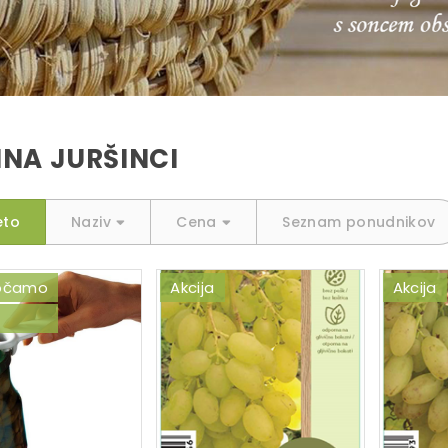
NA JURŠINCI
eto
Naziv
Cena
Seznam ponudnikov
ročamo
Akcija
Akcija