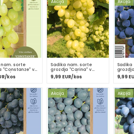
Akcija
Akcija
 nam. sorte
Sadika nam. sorte
Sadika
a "Constanze" v
grozdja "Carina" v
grozdja
C-2L(dvoletna
loncu C-2L(dvoletna
C-2L(d
UR/kos
9,99 EUR/kos
9,99 E
)
sadika)
Akcija
Akcija