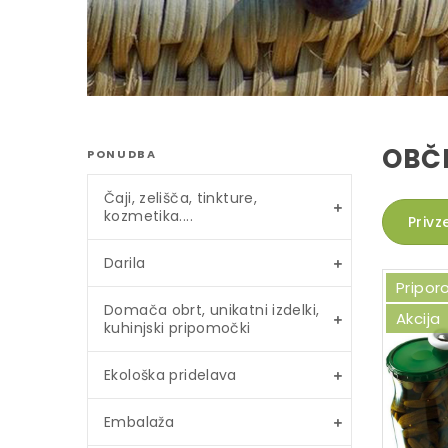
OBČI
PONUDBA
Čaji, zelišča, tinkture,
kozmetika....
Privz
Darila
Pripo
Domača obrt, unikatni izdelki,
Akcija
kuhinjski pripomočki
Ekološka pridelava
Embalaža