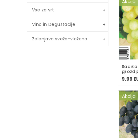
Akcija
Vse za vrt
Vino in Degustacije
Zelenjava sveža-vložena
Sadika
grozdj
loncu 
9,99 E
sadika
Akcija