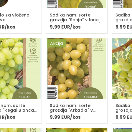
lo za vloženo
Sadika nam. sorte
Sadika
avo
grozdja "Sonja" v loncu
grozdja
C-2L(dvoletna sadika)
seedles
UR/kos
9,99 EUR/kos
9,99 E
2L(dvo
Akcija
 nam. sorte
Sadika nam. sorte
Sadika
a "Regal Bianca"
grozdja "Arkadia" v
grozdj
u C-2L(dvoletna
loncu C-2L (dvoletna
Traube"
UR/kos
9,99 EUR/kos
9,99 E
)
sadika)
2L(dvo