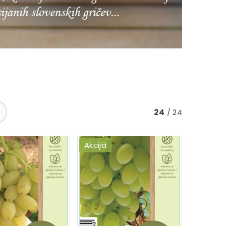
24
/ 24
Akcija