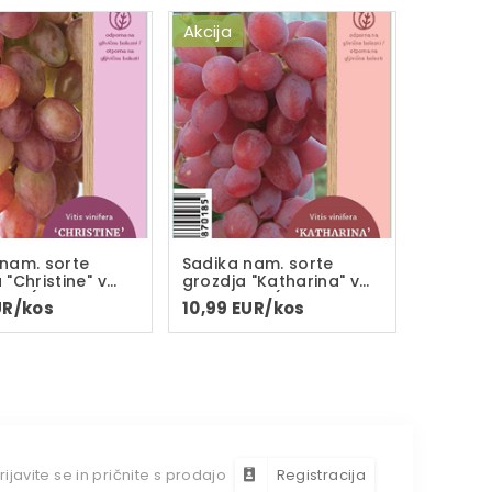
Akcija
 nam. sorte
Sadika nam. sorte
 "Christine" v
grozdja "Katharina" v
C-2L(dvoletna
loncu C-2L(dvoletna
UR/kos
10,99 EUR/kos
)
sadika)
rijavite se in pričnite s prodajo
Registracija