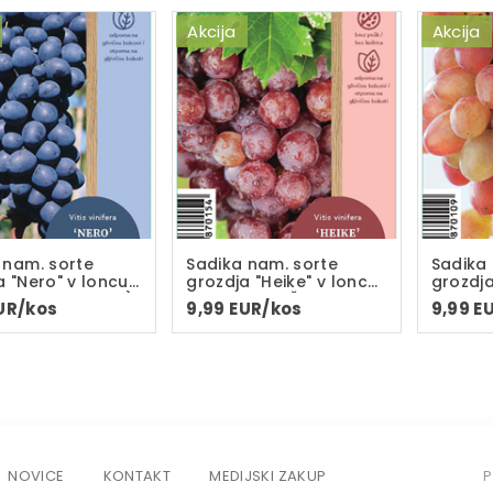
Akcija
Akcija
 nam. sorte
Sadika nam. sorte
Sadika
a "Nero" v loncu
grozdja "Heike" v loncu
grozdja
voletna sadika)
C-2L BREZ PEŠK
loncu 
UR/kos
9,99 EUR/kos
9,99 E
(dvoletna sadika)
sadika
NOVICE
KONTAKT
MEDIJSKI ZAKUP
P