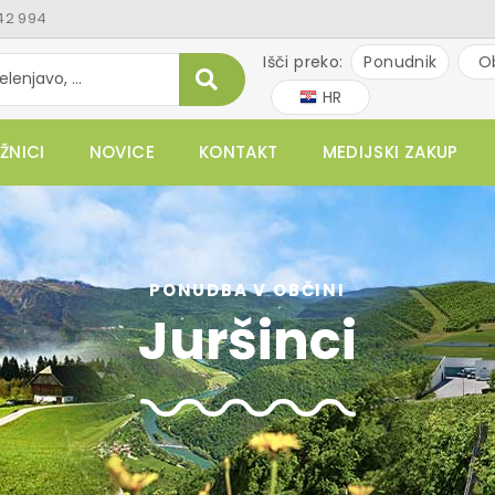
42 994
Išči preko:
Ponudnik
O
HR
ŽNICI
NOVICE
KONTAKT
MEDIJSKI ZAKUP
PONUDBA V OBČINI
Juršinci