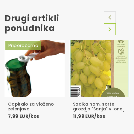
Drugi artikli
ponudnika
Priporočamo
Odpiralo za vloženo
Sadika nam. sorte
zelenjavo
grozdja "Sonja" v loncu
C-2L(dvoletna sadika)
7,99 EUR/kos
11,99 EUR/kos