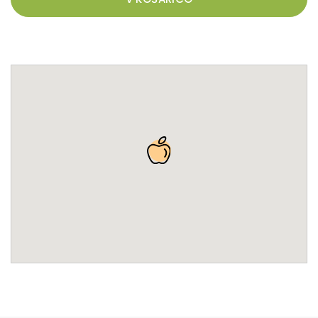
lahko, ob primernem zalivanju, sadimo skozi vso
rastno dobo, od rane pomladi, do pozne jeseni. Sorta
"Katharina" je zaščitena z licenco (lastnik Jörg Wolf).