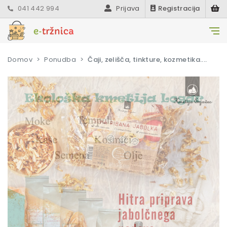
041 442 994
Prijava
Registracija
Domov
Ponudba
Čaji, zelišča, tinkture, kozmetika....