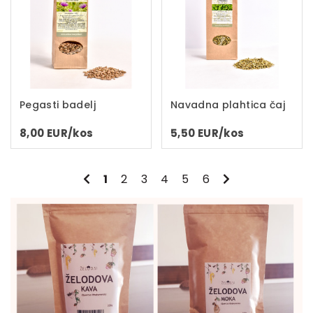
Pegasti badelj
Navadna plahtica čaj
8,00 EUR/kos
5,50 EUR/kos
Prejšnja stran
Naslednja stra
1
2
3
4
5
6