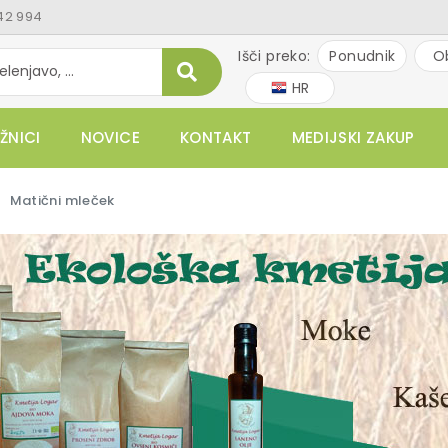
42 994
Išči preko:
Ponudnik
O
HR
ŽNICI
NOVICE
KONTAKT
MEDIJSKI ZAKUP
Matični mleček