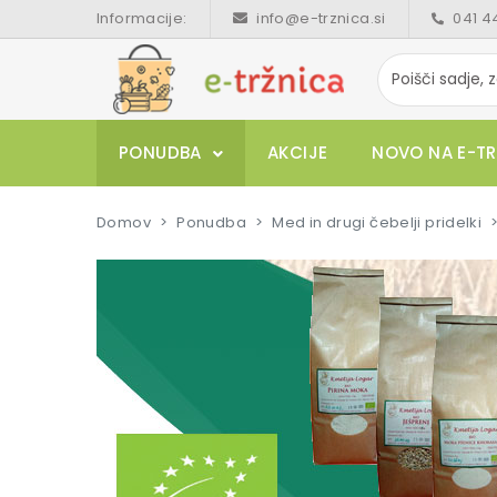
Informacije:
info@e-trznica.si
041 4
PONUDBA
AKCIJE
NOVO NA E-TR
Domov
Ponudba
Med in drugi čebelji pridelki