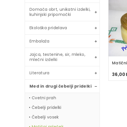
Domača obrt, unikatni izdelki,
kuhinjski pripomočki
Ekološka pridelava
Embalaža
Jajca, testenine, sir, mleko,
mlečni izdelki
Matičn
Literatura
36,00
Med in drugi čebelji pridelki
Cvetni prah
Čebelji pridelki
Čebelji vosek
Matični mleček