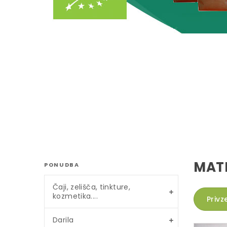
MAT
PONUDBA
Čaji, zelišča, tinkture,
kozmetika....
Privz
Darila