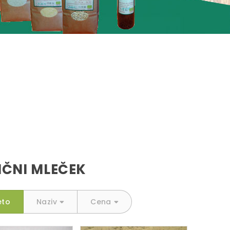
IČNI MLEČEK
eto
Naziv
Cena