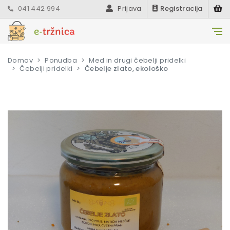
041 442 994
Prijava
Registracija
Domov
Ponudba
Med in drugi čebelji pridelki
Čebelji pridelki
Čebelje zlato, ekološko