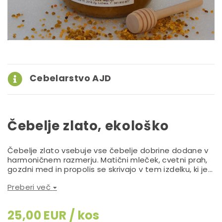
Čebelarstvo AJD
Čebelje zlato, ekološko
Čebelje zlato vsebuje vse čebelje dobrine dodane v
harmoničnem razmerju. Matični mleček, cvetni prah,
gozdni med in propolis se skrivajo v tem izdelku, ki je
popolna vitaminska bomba za imunost in dobro
Preberi več
počutje. Vse sestavine so EKOLOŠKE, pridelane na
obronkih Pohorja s certifikatom. Priporoča se dnevno
zaužitje ene čajne žličke.
25,00 EUR / kos