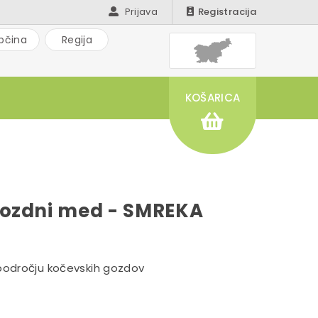
Prijava
Registracija
bčina
Regija
KOŠARICA
gozdni med - SMREKA
 področju kočevskih gozdov