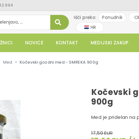
42 994
Išči preko:
Ponudnik
O
HR
ŽNICI
NOVICE
KONTAKT
MEDIJSKI ZAKUP
Med
Kočevski gozdni med - SMREKA 900g
Kočevski 
900g
Med je pridelan na
17,50 EUR