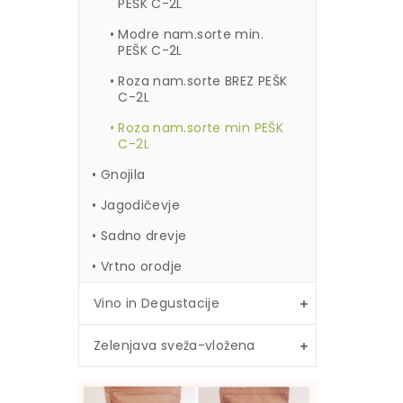
PEŠK C-2L
Modre nam.sorte min.
PEŠK C-2L
Roza nam.sorte BREZ PEŠK
C-2L
Roza nam.sorte min PEŠK
C-2L
Gnojila
Jagodičevje
Sadno drevje
Vrtno orodje
Vino in Degustacije
Zelenjava sveža-vložena