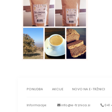
PONUDBA
AKCIJE
NOVO NA E-TRŽNICI
Info
rmacije
:
info@e-trznica.si
041 