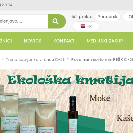
42 994
Išči preko:
Ponudnik
O
HR
ŽNICI
NOVICE
KONTAKT
MEDIJSKI ZAKUP
Trsne cepljenke v loncu C-2L
Roza nam.sorte min PEŠK C-2