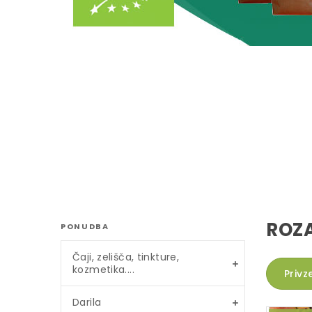
ROZA
PONUDBA
Čaji, zelišča, tinkture,
kozmetika....
Privz
Darila