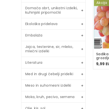
Akcija
Domača obrt, unikatni izdelki,
kuhinjski pripomočki
Ekološka pridelava
Embalaža
Jajca, testenine, sir, mleko,
mlečni izdelki
Sadika
grozdja
loncu 
Literatura
9,99 E
sadika
Med in drugi čebelji pridelki
Meso in suhomesni izdelki
Moka, kruh, pecivo, semena
Olje, kis, sol