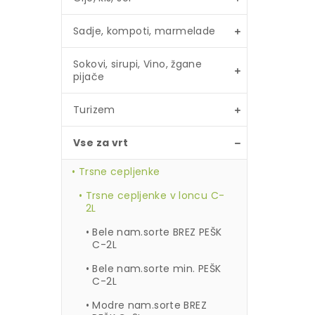
Sadje, kompoti, marmelade
Sokovi, sirupi, Vino, žgane
pijače
Turizem
Vse za vrt
Trsne cepljenke
Trsne cepljenke v loncu C-
2L
Bele nam.sorte BREZ PEŠK
C-2L
Bele nam.sorte min. PEŠK
C-2L
Modre nam.sorte BREZ