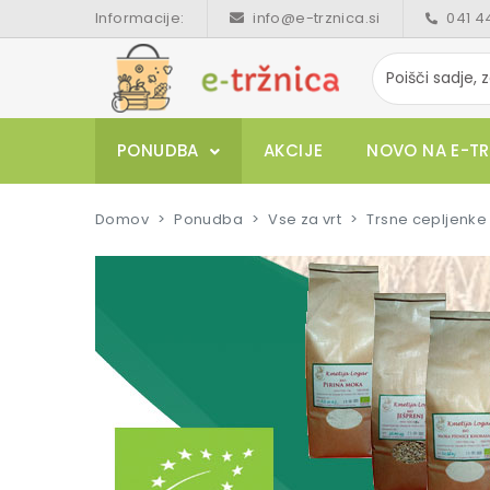
Informacije:
info@e-trznica.si
041 4
PONUDBA
AKCIJE
NOVO NA E-TR
Domov
Ponudba
Vse za vrt
Trsne cepljenke