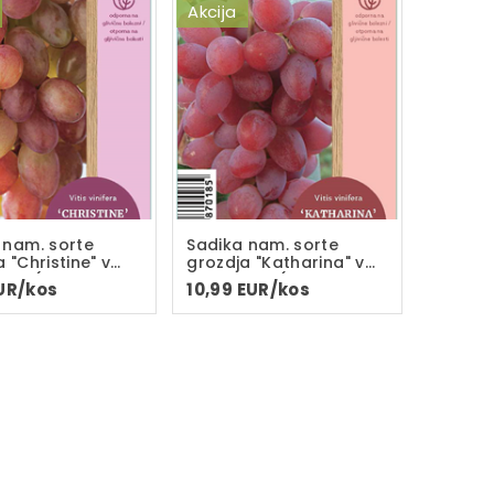
Akcija
 nam. sorte
Sadika nam. sorte
 "Christine" v
grozdja "Katharina" v
C-2L(dvoletna
loncu C-2L(dvoletna
UR/kos
10,99 EUR/kos
)
sadika)