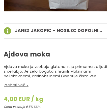
JANEZ JAKOPIČ - NOSILEC DOPOLNILNE DEJAVNOSTI NA KMETIJI
Ajdova moka
Ajdova moka je vsebuje glutena in je primerna za ljudi
s celiakijo. Je zelo bogata s hranili, vlakninami,
beljakovinami, aminokislinami (vsebuje čisto vse
esencialne) in vitaminom D. Iz ajdove moke lahko
Preberi več
naredite krasne palačinke, žgance, testenine, kruh ali
razne sladice. Ajdova moka iz naše ponudbe je sveže
zmleta v našem mlinu iz naše domače ajde.
4,00 EUR / kg
Cena vsebuje 9,5% DDV.